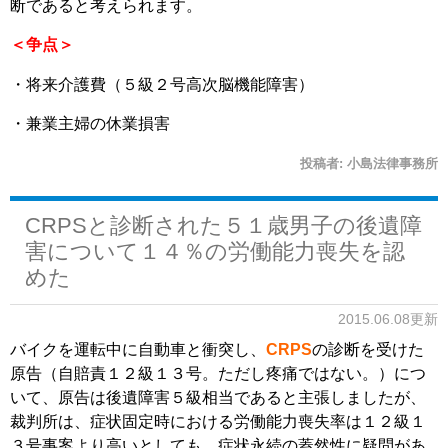
断であると考えられます。
＜争点＞
・将来介護費（５級２号高次脳機能障害）
・兼業主婦の休業損害
投稿者:
小島法律事務所
CRPSと診断された５１歳男子の後遺障
害について１４％の労働能力喪失を認
めた
2015.06.08更新
バイクを運転中に自動車と衝突し、
CRPS
の診断を受けた
原告（自賠責１２級１３号。ただし疼痛ではない。）につ
いて、原告は後遺障害５級相当であると主張しましたが、
裁判所は、症状固定時における労働能力喪失率は１２級１
３号事案より高いとしても、症状永続の蓋然性に疑問があ