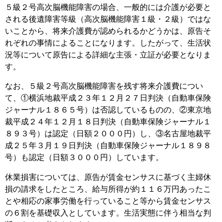
５級２号高次脳機能障害の場合、一般的には介護が必要と
される後遺障害等級（高次脳機能障害１級・２級）ではな
いことから、将来介護費が認められるかどうかは、原告そ
れぞれの事情によることになります。したがって、生活状
況等について原告による詳細な主張・立証が必要となりま
す。
なお、５級２号高次脳機能障害を残す将来介護費につい
て、①横浜地裁平成２３年１２月２７日判決（自動車保険
ジャーナル１８６５号）は否認しているものの、②東京地
裁平成２４年１２月１８日判決（自動車保険ジャーナル１
８９３号）は認定（日額２０００円）し、③名古屋地裁平
成２５年３月１９日判決（自動車保険ジャーナル１８９８
号）も認定（日額３０００円）しています。
休業損害については、原告が賃金センサスに基づく主婦休
損の請求をしたところ、給与所得が約１１６万円あったこ
とや相応の家事労働を行っていること等から賃金センサス
の６割を基礎収入としています。生活実態に伴う相当な判