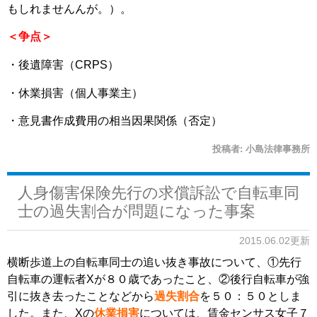
もしれませんんが。）。
＜争点＞
・後遺障害（CRPS）
・休業損害（個人事業主）
・意見書作成費用の相当因果関係（否定）
投稿者:
小島法律事務所
人身傷害保険先行の求償訴訟で自転車同
士の過失割合が問題になった事案
2015.06.02更新
横断歩道上の自転車同士の追い抜き事故について、①先行
自転車の運転者Xが８０歳であったこと、②後行自転車が強
引に抜き去ったことなどから
過失割合
を５０：５０としま
した。また、Xの
休業損害
については、賃金センサス女子７