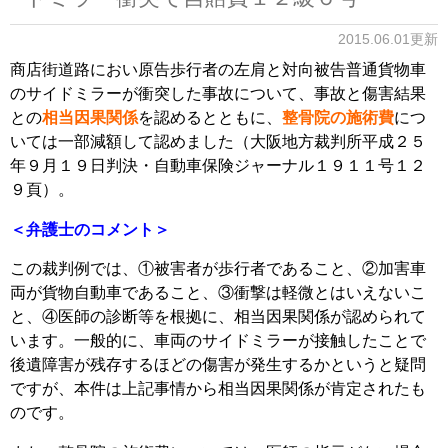
2015.06.01更新
商店街道路におい原告歩行者の左肩と対向被告普通貨物車
のサイドミラーが衝突した事故について、事故と傷害結果
との
相当因果関係
を認めるとともに、
整骨院の施術費
につ
いては一部減額して認めました（大阪地方裁判所平成２５
年９月１９日判決・自動車保険ジャーナル１９１１号１２
９頁）。
＜弁護士のコメント＞
この裁判例では、①被害者が歩行者であること、②加害車
両が貨物自動車であること、③衝撃は軽微とはいえないこ
と、④医師の診断等を根拠に、相当因果関係が認められて
います。一般的に、車両のサイドミラーが接触したことで
後遺障害が残存するほどの傷害が発生するかというと疑問
ですが、本件は上記事情から相当因果関係が肯定されたも
のです。