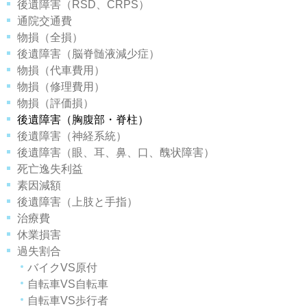
後遺障害（RSD、CRPS）
通院交通費
物損（全損）
後遺障害（脳脊髄液減少症）
物損（代車費用）
物損（修理費用）
物損（評価損）
後遺障害（胸腹部・脊柱）
後遺障害（神経系統）
後遺障害（眼、耳、鼻、口、醜状障害）
死亡逸失利益
素因減額
後遺障害（上肢と手指）
治療費
休業損害
過失割合
バイクVS原付
自転車VS自転車
自転車VS歩行者