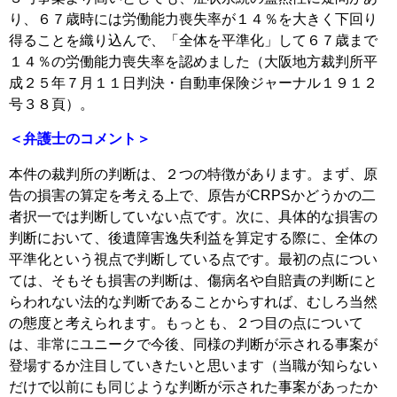
り、６７歳時には労働能力喪失率が１４％を大きく下回り
得ることを織り込んで、「全体を平準化」して６７歳まで
１４％の労働能力喪失率を認めました（大阪地方裁判所平
成２５年７月１１日判決・自動車保険ジャーナル１９１２
号３８頁）。
＜弁護士のコメント＞
本件の裁判所の判断は、２つの特徴があります。まず、原
告の損害の算定を考える上で、原告がCRPSかどうかの二
者択一では判断していない点です。次に、具体的な損害の
判断において、後遺障害逸失利益を算定する際に、全体の
平準化という視点で判断している点です。最初の点につい
ては、そもそも損害の判断は、傷病名や自賠責の判断にと
らわれない法的な判断であることからすれば、むしろ当然
の態度と考えられます。もっとも、２つ目の点について
は、非常にユニークで今後、同様の判断が示される事案が
登場するか注目していきたいと思います（当職が知らない
だけで以前にも同じような判断が示された事案があったか