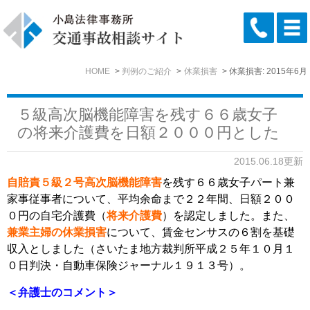
HOME
判例のご紹介
休業損害
休業損害: 2015年6月
５級高次脳機能障害を残す６６歳女子
の将来介護費を日額２０００円とした
2015.06.18更新
自賠責５級２号高次脳機能障害
を残す６６歳女子パート兼
家事従事者について、平均余命まで２２年間、日額２００
０円の自宅介護費（
将来介護費
）を認定しました。また、
兼業主婦の休業損害
について、賃金センサスの６割を基礎
収入としました（さいたま地方裁判所平成２５年１０月１
０日判決・自動車保険ジャーナル１９１３号）。
＜弁護士のコメント＞