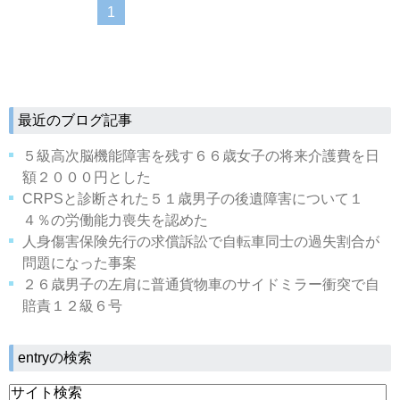
1
最近のブログ記事
５級高次脳機能障害を残す６６歳女子の将来介護費を日
額２０００円とした
CRPSと診断された５１歳男子の後遺障害について１
４％の労働能力喪失を認めた
人身傷害保険先行の求償訴訟で自転車同士の過失割合が
問題になった事案
２６歳男子の左肩に普通貨物車のサイドミラー衝突で自
賠責１２級６号
entryの検索