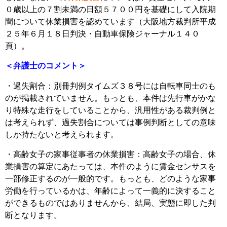
０歳以上の７割未満の日額５７００円を基礎にして入院期
間について休業損害を認めています（大阪地方裁判所平成
２５年６月１８日判決・自動車保険ジャーナル１４０
頁）。
＜弁護士のコメント＞
・過失割合：別冊判例タイムズ３８号には自転車同士のも
のが掲載されていません。もっとも、本件は先行車がかな
り特殊な走行をしていることから、汎用性がある裁判例と
は考えられず、過失割合については事例判断としての意味
しか持たないと考えられます。
・高齢女子の家事従事者の休業損害：高齢女子の場合、休
業損害の算定にあたっては、本件のように賃金センサスを
一部修正するのが一般的です。もっとも、どのような家事
労働を行っているかは、年齢によって一義的に決すること
ができるものではありませんから、結局、実態に即した判
断となります。