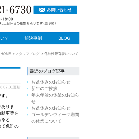
ついて
解決事例
BLOG
HOME
スタッフブログ
危険性帯有者について
最近のブログ記事
お盆休みのお知らせ
18.07.31更新
新年のご挨拶
年末年始の休業のお知ら
です。
せ
がありま
お盆休みのお知らせ
自動車等を
ゴールデンウィーク期間
あると
の休業について
めて免許の