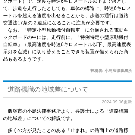
クボード）で、速度を時速6キロメートル以下まで落とし
て、歩道を走行したとしても、車体の構造上、時速6キロメ
ートルを超える速度を出せることから、歩道の通行は道路
交通法17条の２違反になることに注意が必要です。
なお、「特定小型原動機付自転車」に分類される電動キ
ックボードの中には、走行前に、「特例特定小型原動機付
自転車」（最高速度を時速6キロメートル以下、最高速度表
示灯を点滅）に切り替えることできる装置が備えられた商
品もあるようです。
投稿者:
小島法律事務所
道路標識の地域差について
2024.09.06更新
飯塚市の小島法律事務所より、弁護士による「道路標識
の地域差」についての解説です。
多くの方が見たことのある「止まれ」の路面上の道路標