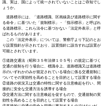
識、実は、国によって統一されていないことはご存知でし
ょうか。
道路標示には、「道路標識、区画線及び道路標示に関す
る命令」に基づいた「規制標示」・「指示標示」と呼ばれ
る道路標示、これら法令に基づかない「法定外表示」と呼
ばれるものがあります。
この「法定外表示」については、警察庁より下記のとお
り設置指針が示されており、設置指針に該当すれば設置が
可能とされています。
①道路交通法（昭和３５年法律１０５号）の規定に基づく
交通の規制を行う場合に、標識令上、道路標識又は道路標
示のいずれかのみが規定されている場合に係る交通規制に
ついてその実効性を高めることを目的として設置する場合
②道路の状況又は交通の特性に関する注意喚起を行い、間
接的に安全な交通方法を誘導する場合
③交通方法に関する注意喚起を促すもので、交通規制の実
効性を高めることを目的として設置する場合
④直接的に交通の安全と円滑に寄与するものではないが、